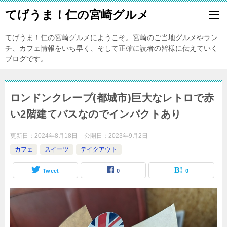
てげうま！仁の宮崎グルメ
てげうま！仁の宮崎グルメにようこそ。宮崎のご当地グルメやラン
チ、カフェ情報をいち早く、そして正確に読者の皆様に伝えていく
ブログです。
ロンドンクレープ(都城市)巨大なレトロで赤
い2階建てバスなのでインパクトあり
更新日：
2024年8月18日
公開日：
2023年9月2日
カフェ
スイーツ
テイクアウト
Tweet
0
0