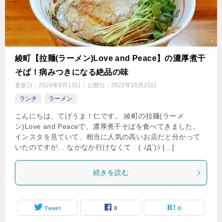
綾町【拉麺(ラーメン)Love and Peace】の濃厚煮干
そば！病みつきになる絶品の味
更新日：
2024年8月13日
公開日：
2022年10月21日
ランチ
ラーメン
こんにちは、てげうま！仁です。 綾町の拉麺(ラーメ
ン)Love and Peaceで、濃厚煮干そばを食べてきました。
インスタを見ていて、相当に人気の高いお店だと分かって
いたのですが… なかなか行けなくて ( ﾉД`)ｼ […]
続きを読む
Tweet
0
0