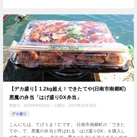
【デカ盛り】1.2kg超え！できたてや(日南市南郷町)
悪魔の弁当「はげ盛りDX弁当」
更新日：
2024年8月15日
公開日：
2022年10月20日
デカ盛り
こんにちは、てげうま！仁です。 日南市南郷町の「できた
てや」で、悪魔の弁当と呼ばれる「はげ盛りDX」を購入し