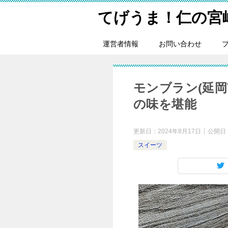
てげうま！仁の宮
運営者情報
お問い合わせ
モンブラン(延
の味を堪能
更新日：
2024年8月17日
公開日
スイーツ