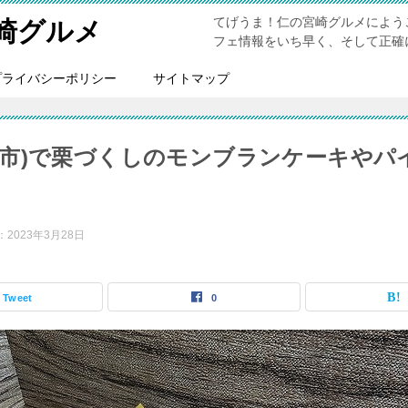
てげうま！仁の宮崎グルメによう
崎グルメ
フェ情報をいち早く、そして正確
プライバシーポリシー
サイトマップ
岡市)で栗づくしのモンブランケーキやパ
：
2023年3月28日
Tweet
0