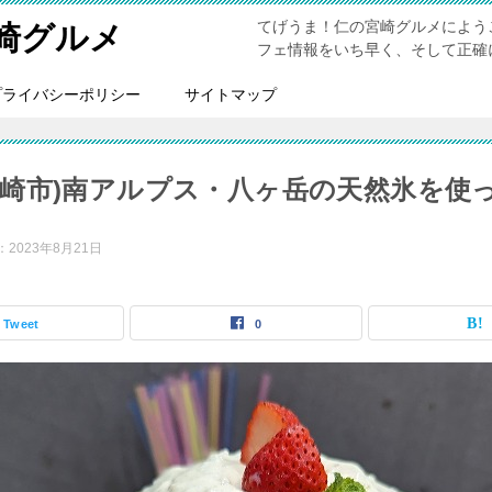
てげうま！仁の宮崎グルメによう
崎グルメ
フェ情報をいち早く、そして正確
プライバシーポリシー
サイトマップ
宮崎市)南アルプス・八ヶ岳の天然氷を使
：
2023年8月21日
Tweet
0