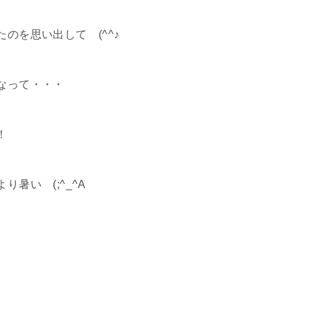
のを思い出して (^^♪
なって・・・
！
暑い (;^_^A