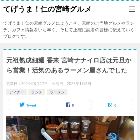
てげうま！仁の宮崎グルメ
てげうま！仁の宮崎グルメにようこそ。宮崎のご当地グルメやラン
チ、カフェ情報をいち早く、そして正確に読者の皆様に伝えていく
ブログです。
元祖熟成細麺 香来 宮崎ナナイロ店は元旦か
ら営業！活気のあるラーメン屋さんでした
更新日：
2024年8月17日
公開日：
2023年1月3日
ディナー
ランチ
ラーメン
Tweet
0
0