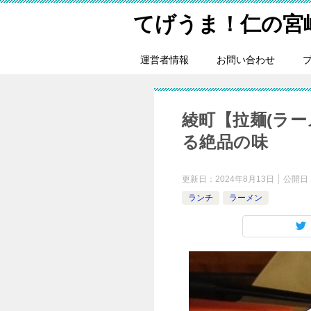
てげうま！仁の宮
運営者情報
お問い合わせ
綾町【拉麺(ラーメ
る絶品の味
更新日：
2024年8月13日
公開日
ランチ
ラーメン