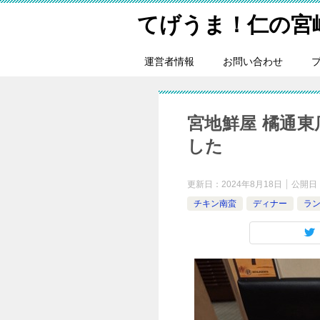
てげうま！仁の宮
運営者情報
お問い合わせ
宮地鮮屋 橘通東
した
更新日：
2024年8月18日
公開日
チキン南蛮
ディナー
ラ