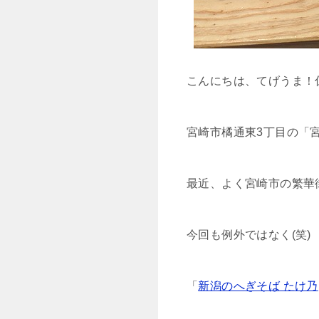
こんにちは、てげうま！
宮崎市橘通東3丁目の「
最近、よく宮崎市の繁華街
今回も例外ではなく(笑)
「
新潟のへぎそば たけ乃