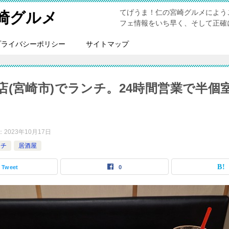
てげうま！仁の宮崎グルメによう
崎グルメ
フェ情報をいち早く、そして正確
プライバシーポリシー
サイトマップ
店(宮崎市)でランチ。24時間営業で半
：
2023年10月17日
ンチ
居酒屋
Tweet
0