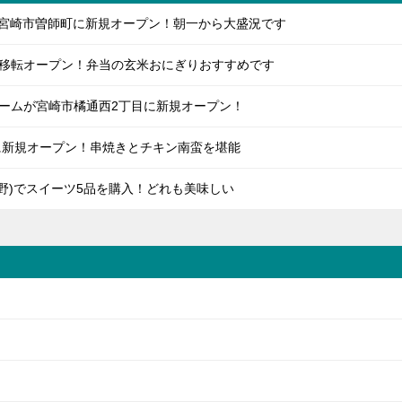
AY】宮崎市曽師町に新規オープン！朝一から大盛況です
移転オープン！弁当の玄米おにぎりおすすめです
ームが宮崎市橘通西2丁目に新規オープン！
に新規オープン！串焼きとチキン南蛮を堪能
生野)でスイーツ5品を購入！どれも美味しい