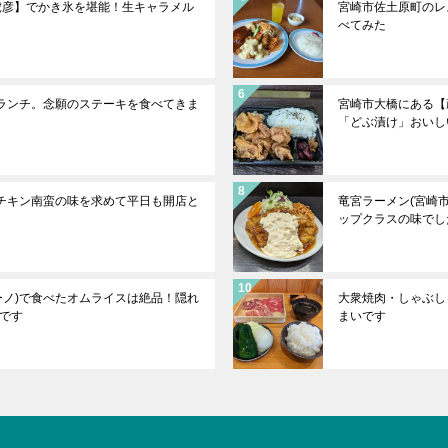
虎彦】でかき氷を堪能！生キャラメル
宮崎市佐土原町のレ
べてみた
でランチ。念願のステーキを食べてきま
宮崎市大橋にある【
「どぶ漬け」おいし
祖チキン南蛮の味を求めて平日も開店と
竜宮ラーメン(宮崎
ップクラスの味でし
ブーノ)で食べたオムライスは絶品！隠れ
大衆焼肉・しゃぶしゃ
です
まいです