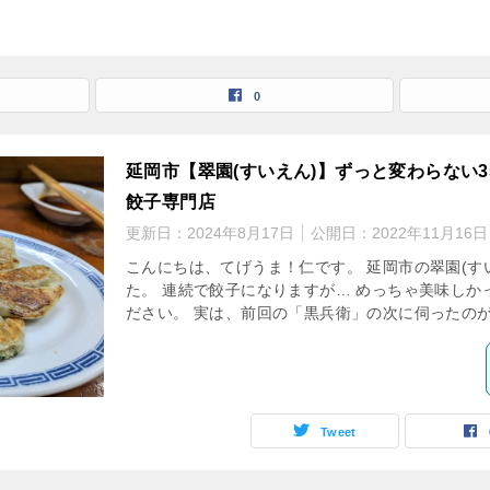
0
延岡市【翠園(すいえん)】ずっと変わらない
餃子専門店
更新日：
2024年8月17日
公開日：
2022年11月16日
こんにちは、てげうま！仁です。 延岡市の翠園(す
た。 連続で餃子になりますが… めっちゃ美味しか
ださい。 実は、前回の「黒兵衛」の次に伺ったのが、
Tweet