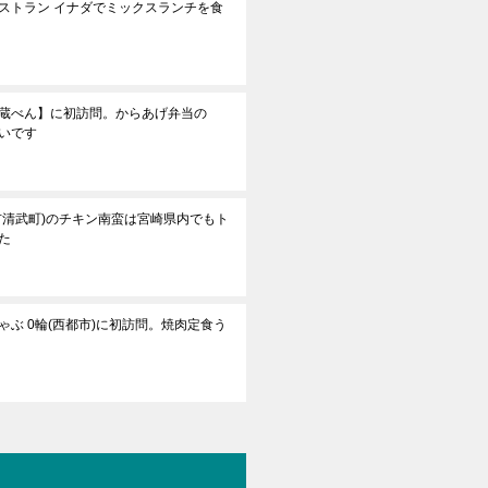
ストラン イナダでミックスランチを食
蔵べん】に初訪問。からあげ弁当の
いです
市清武町)のチキン南蛮は宮崎県内でもト
た
ぶ 0輪(西都市)に初訪問。焼肉定食う