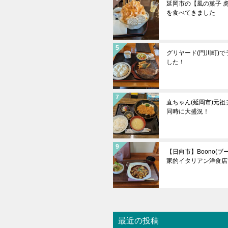
延岡市の【風の菓子 
を食べてきました
グリヤード(門川町)
した！
直ちゃん(延岡市)元
同時に大盛況！
【日向市】Boono(
家的イタリアン洋食店
最近の投稿