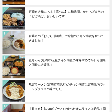
宮崎市大橋にある【蔵べん】に初訪問。からあげ弁当の
「どぶ漬け」おいしいです
宮崎市の「おぐら瀬頭店」で念願のチキン南蛮を食べて
きました！
直ちゃん(延岡市)元祖チキン南蛮の味を求めて平日も開店
と同時に大盛況！
竜宮ラーメン(宮崎市清武町)のチキン南蛮は宮崎県内でも
トップクラスの味でした
【日向市】Boono(ブーノ)で食べたオムライスは絶品！隠