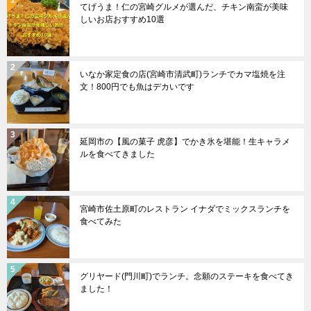
てげうま！仁の宮崎グルメが選んだ、チキン南蛮が美味
しいお店おすすめ10選
いなか家定食の店(宮崎市清武町)ランチでカマ塩焼を注
文！800円でも魚はデカいです
延岡市の【風の菓子 虎彦】でかき氷を堪能！生キャラメ
ルを食べてきました
宮崎市佐土原町のレストラン イナダでミックスランチを
食べてみた
グリヤード(門川町)でランチ。念願のステーキを食べてき
ました！