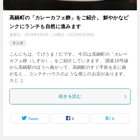
高鍋町の「カレーカフェ静」をご紹介。 鮮やかなピ
ンクにランチも自然に進みます
更新日：
2024年8月8日
公開日：
2022年6月30日
ランチ
こんにちは、てげうま！仁です。 今日は高鍋町の「カレー
カフェ静（しずか）」をご紹介していきます。 国道10号線
から高鍋駅のほうへ曲がって、高鍋駅のすぐ手前を左に曲
がると… コンテナハウスのような感じのお店があります。
カ […]
続きを読む
Tweet
0
0