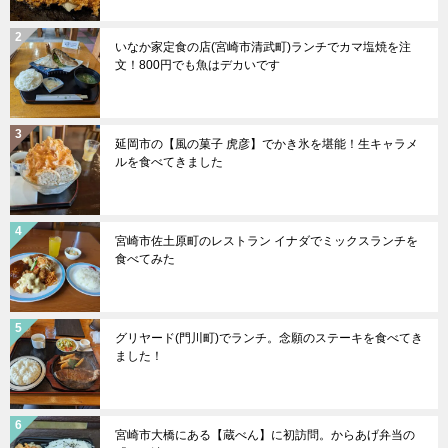
いなか家定食の店(宮崎市清武町)ランチでカマ塩焼を注
文！800円でも魚はデカいです
延岡市の【風の菓子 虎彦】でかき氷を堪能！生キャラメ
ルを食べてきました
宮崎市佐土原町のレストラン イナダでミックスランチを
食べてみた
グリヤード(門川町)でランチ。念願のステーキを食べてき
ました！
宮崎市大橋にある【蔵べん】に初訪問。からあげ弁当の