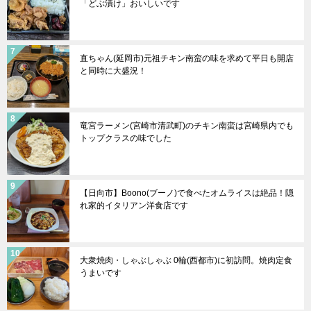
「どぶ漬け」おいしいです
直ちゃん(延岡市)元祖チキン南蛮の味を求めて平日も開店
と同時に大盛況！
竜宮ラーメン(宮崎市清武町)のチキン南蛮は宮崎県内でも
トップクラスの味でした
【日向市】Boono(ブーノ)で食べたオムライスは絶品！隠
れ家的イタリアン洋食店です
大衆焼肉・しゃぶしゃぶ 0輪(西都市)に初訪問。焼肉定食
うまいです