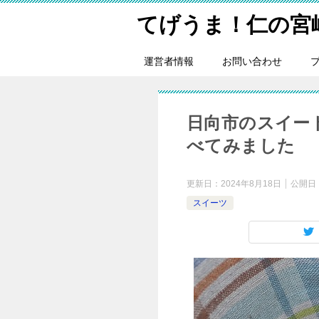
てげうま！仁の宮
運営者情報
お問い合わせ
日向市のスイート
べてみました
更新日：
2024年8月18日
公開日
スイーツ