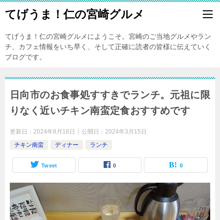
てげうま！仁の宮崎グルメ
てげうま！仁の宮崎グルメにようこそ。宮崎のご当地グルメやラン
チ、カフェ情報をいち早く、そして正確に読者の皆様に伝えていく
ブログです。
日向市のお食事処すすきでランチ。元祖に限
りなく近いチキン南蛮定食おすすめです
更新日：
2024年8月18日
公開日：
2024年3月15日
チキン南蛮
ディナー
ランチ
Tweet
0
0