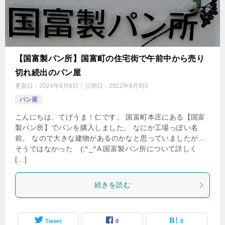
【国富製パン所】国富町の住宅街で午前中から売り
切れ続出のパン屋
更新日：
2024年8月8日
公開日：
2022年8月9日
パン屋
こんにちは、てげうま！仁です。 国富町本庄にある【国富
製パン所】でパンを購入しました。 なにか工場っぽい名
前。 なので大きな建物があるのかなと思っていましたが…
そうではなかった (;^_^A 国富製パン所について詳しく
[…]
続きを読む
Tweet
0
0