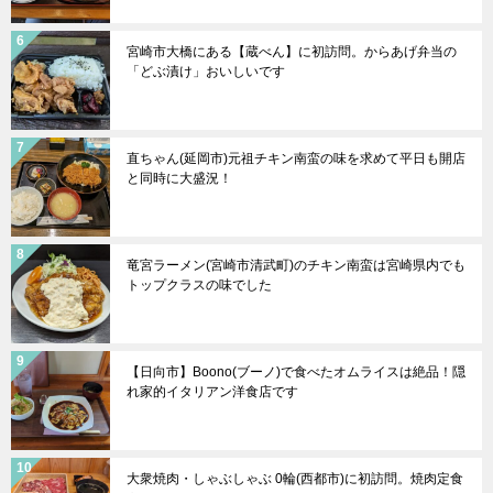
宮崎市大橋にある【蔵べん】に初訪問。からあげ弁当の
「どぶ漬け」おいしいです
直ちゃん(延岡市)元祖チキン南蛮の味を求めて平日も開店
と同時に大盛況！
竜宮ラーメン(宮崎市清武町)のチキン南蛮は宮崎県内でも
トップクラスの味でした
【日向市】Boono(ブーノ)で食べたオムライスは絶品！隠
れ家的イタリアン洋食店です
大衆焼肉・しゃぶしゃぶ 0輪(西都市)に初訪問。焼肉定食