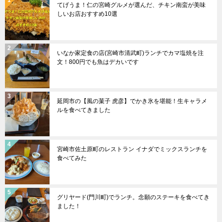
てげうま！仁の宮崎グルメが選んだ、チキン南蛮が美味
しいお店おすすめ10選
いなか家定食の店(宮崎市清武町)ランチでカマ塩焼を注
文！800円でも魚はデカいです
延岡市の【風の菓子 虎彦】でかき氷を堪能！生キャラメ
ルを食べてきました
宮崎市佐土原町のレストラン イナダでミックスランチを
食べてみた
グリヤード(門川町)でランチ。念願のステーキを食べてき
ました！