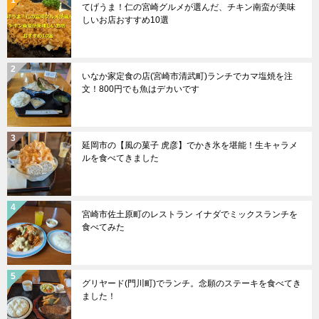
てげうま！仁の宮崎グルメが選んだ、チキン南蛮が美味
しいお店おすすめ10選
いなか家定食の店(宮崎市清武町)ランチでカマ塩焼を注
文！800円でも魚はデカいです
延岡市の【風の菓子 虎彦】でかき氷を堪能！生キャラメ
ルを食べてきました
宮崎市佐土原町のレストラン イナダでミックスランチを
食べてみた
グリヤード(門川町)でランチ。念願のステーキを食べてき
ました！