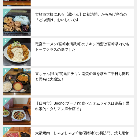
宮崎市大橋にある【蔵べん】に初訪問。からあげ弁当の
「どぶ漬け」おいしいです
竜宮ラーメン(宮崎市清武町)のチキン南蛮は宮崎県内でも
トップクラスの味でした
直ちゃん(延岡市)元祖チキン南蛮の味を求めて平日も開店
と同時に大盛況！
【日向市】Boono(ブーノ)で食べたオムライスは絶品！隠
れ家的イタリアン洋食店です
大衆焼肉・しゃぶしゃぶ 0輪(西都市)に初訪問。焼肉定食