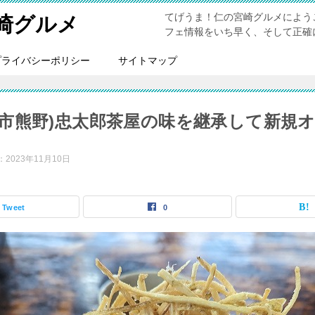
てげうま！仁の宮崎グルメによう
崎グルメ
フェ情報をいち早く、そして正確
プライバシーポリシー
サイトマップ
崎市熊野)忠太郎茶屋の味を継承して新規
：
2023年11月10日
Tweet
0